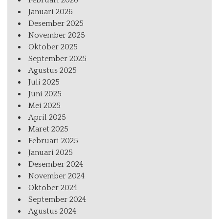
Januari 2026
Desember 2025
November 2025
Oktober 2025
September 2025
Agustus 2025
Juli 2025
Juni 2025
Mei 2025
April 2025
Maret 2025
Februari 2025
Januari 2025
Desember 2024
November 2024
Oktober 2024
September 2024
Agustus 2024