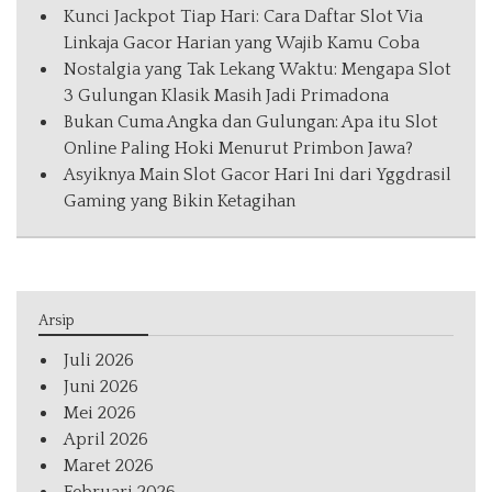
Kunci Jackpot Tiap Hari: Cara Daftar Slot Via
Linkaja Gacor Harian yang Wajib Kamu Coba
Nostalgia yang Tak Lekang Waktu: Mengapa Slot
3 Gulungan Klasik Masih Jadi Primadona
Bukan Cuma Angka dan Gulungan: Apa itu Slot
Online Paling Hoki Menurut Primbon Jawa?
Asyiknya Main Slot Gacor Hari Ini dari Yggdrasil
Gaming yang Bikin Ketagihan
Arsip
Juli 2026
Juni 2026
Mei 2026
April 2026
Maret 2026
Februari 2026