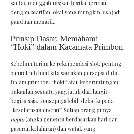
santai, menggabungkan logika bermain
dengan kearifan lokal yang mungkin bisa jadi
panduan menarik.
Prinsip Dasar: Memahami
“Hoki” dalam Kacamata Primbon
Sebelum terjun ke rekomendasi slot, penting
banget nih buat kita samakan persepsi dulu.
Dalam primbon, “hoki” atau keberuntungan
bukanlah sesuatu yang jatuh dari langit
begitu saja. Konsepnya lebih dekat kepada
“keselarasan energi”. Setiap orang punya
neptu
(angka penentu berdasarkan hari dan
pasaran kelahiran) dan watak yang