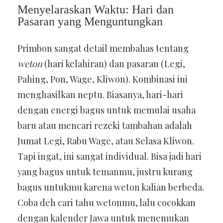
Menyelaraskan Waktu: Hari dan
Pasaran yang Menguntungkan
Primbon sangat detail membahas tentang
weton
(hari kelahiran) dan pasaran (Legi,
Pahing, Pon, Wage, Kliwon). Kombinasi ini
menghasilkan neptu. Biasanya, hari-hari
dengan energi bagus untuk memulai usaha
baru atau mencari rezeki tambahan adalah
Jumat Legi, Rabu Wage, atau Selasa Kliwon.
Tapi ingat, ini sangat individual. Bisa jadi hari
yang bagus untuk temanmu, justru kurang
bagus untukmu karena weton kalian berbeda.
Coba deh cari tahu wetonmu, lalu cocokkan
dengan kalender Jawa untuk menemukan