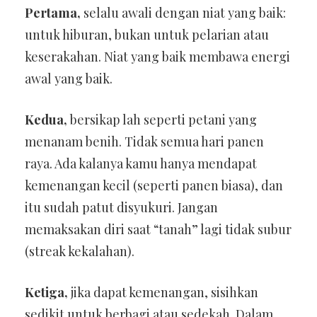
Pertama,
selalu awali dengan niat yang baik:
untuk hiburan, bukan untuk pelarian atau
keserakahan. Niat yang baik membawa energi
awal yang baik.
Kedua,
bersikap lah seperti petani yang
menanam benih. Tidak semua hari panen
raya. Ada kalanya kamu hanya mendapat
kemenangan kecil (seperti panen biasa), dan
itu sudah patut disyukuri. Jangan
memaksakan diri saat “tanah” lagi tidak subur
(streak kekalahan).
Ketiga,
jika dapat kemenangan, sisihkan
sedikit untuk berbagi atau sedekah. Dalam