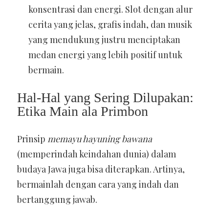
konsentrasi dan energi. Slot dengan alur
cerita yang jelas, grafis indah, dan musik
yang mendukung justru menciptakan
medan energi yang lebih positif untuk
bermain.
Hal-Hal yang Sering Dilupakan:
Etika Main ala Primbon
Prinsip
memayu hayuning bawana
(memperindah keindahan dunia) dalam
budaya Jawa juga bisa diterapkan. Artinya,
bermainlah dengan cara yang indah dan
bertanggung jawab.