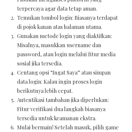
terpercaya agar data tetap aman.
Temukan tombol login: Biasanya terdapat
di pojok kanan atas halaman utama.
Gunakan metode login yang diaktifkan:
Misalnya, masukkan username dan
password, atau login melalui fitur media
sosial jika tersedia.
Centang opsi “Ingat Saya” atau simpan
data login: Kalau ingin proses login
berikutnya lebih cepat.
Autentikasi tambahan jika diperlukan:
Fitur verifikasi dua langkah biasanya
tersedia untuk keamanan ekstra.
Mulai bermain! Setelah masuk, pilih game