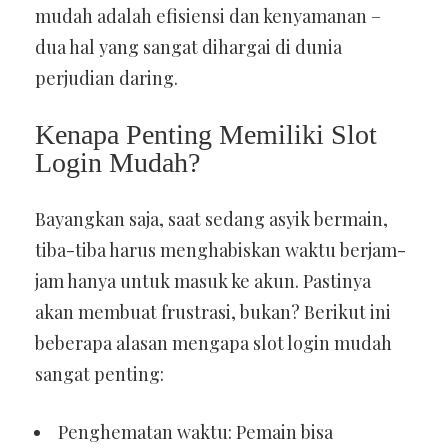
mudah adalah efisiensi dan kenyamanan –
dua hal yang sangat dihargai di dunia
perjudian daring.
Kenapa Penting Memiliki Slot
Login Mudah?
Bayangkan saja, saat sedang asyik bermain,
tiba-tiba harus menghabiskan waktu berjam-
jam hanya untuk masuk ke akun. Pastinya
akan membuat frustrasi, bukan? Berikut ini
beberapa alasan mengapa slot login mudah
sangat penting:
Penghematan waktu: Pemain bisa