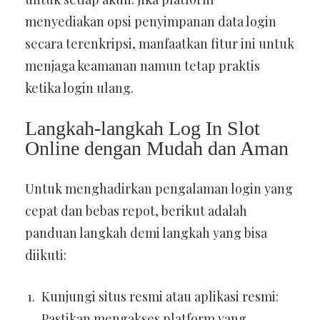
menyediakan opsi penyimpanan data login
secara terenkripsi, manfaatkan fitur ini untuk
menjaga keamanan namun tetap praktis
ketika login ulang.
Langkah-langkah Log In Slot
Online dengan Mudah dan Aman
Untuk menghadirkan pengalaman login yang
cepat dan bebas repot, berikut adalah
panduan langkah demi langkah yang bisa
diikuti:
Kunjungi situs resmi atau aplikasi resmi:
Pastikan mengakses platform yang