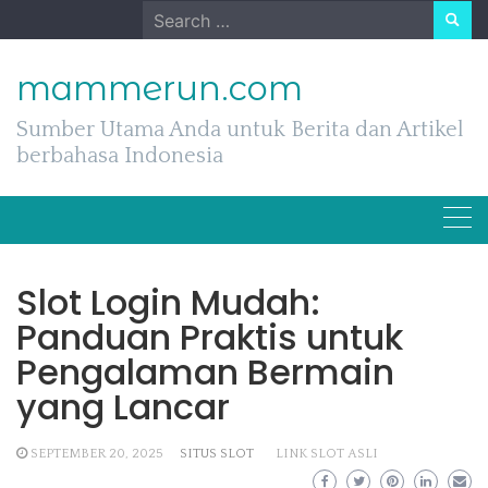
Skip
Search
to
for:
content
mammerun.com
Sumber Utama Anda untuk Berita dan Artikel
berbahasa Indonesia
Slot Login Mudah:
Panduan Praktis untuk
Pengalaman Bermain
yang Lancar
SEPTEMBER 20, 2025
SITUS SLOT
LINK SLOT ASLI