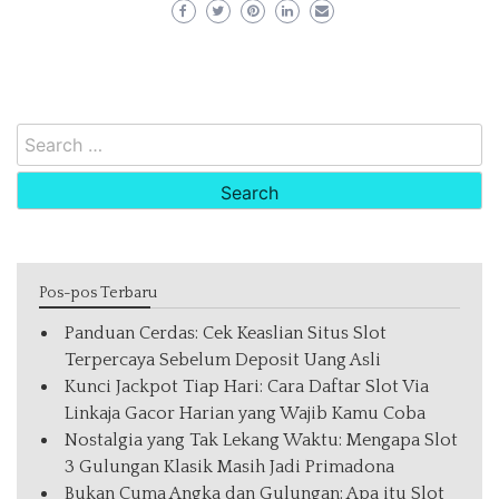
Search
for:
Pos-pos Terbaru
Panduan Cerdas: Cek Keaslian Situs Slot
Terpercaya Sebelum Deposit Uang Asli
Kunci Jackpot Tiap Hari: Cara Daftar Slot Via
Linkaja Gacor Harian yang Wajib Kamu Coba
Nostalgia yang Tak Lekang Waktu: Mengapa Slot
3 Gulungan Klasik Masih Jadi Primadona
Bukan Cuma Angka dan Gulungan: Apa itu Slot