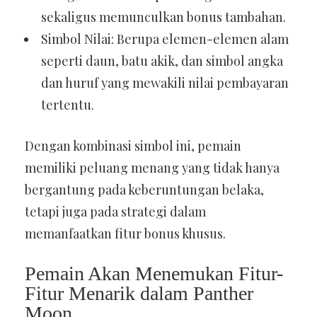
sekaligus memunculkan bonus tambahan.
Simbol Nilai: Berupa elemen-elemen alam
seperti daun, batu akik, dan simbol angka
dan huruf yang mewakili nilai pembayaran
tertentu.
Dengan kombinasi simbol ini, pemain
memiliki peluang menang yang tidak hanya
bergantung pada keberuntungan belaka,
tetapi juga pada strategi dalam
memanfaatkan fitur bonus khusus.
Pemain Akan Menemukan Fitur-
Fitur Menarik dalam Panther
Moon