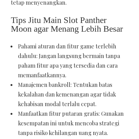
tetap menyenangkan.
Tips Jitu Main Slot Panther
Moon agar Menang Lebih Besar
Pahami aturan dan fitur game terlebih
dahulu: Jangan langsung bermain tanpa
paham fitur apa yang tersedia dan cara
memanfaatkannya.
Manajemen bankroll: Tentukan batas
kekalahan dan kemenangan agar tidak
kehabisan modal terlalu cepat.
Manfaatkan fitur putaran gratis: Gunakan
kesempatan ini untuk mencoba strategi
tanpa risiko kehilangan uang nyata.