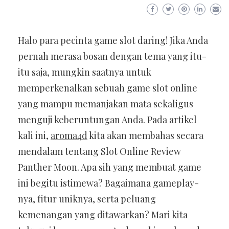
Halo para pecinta game slot daring! Jika Anda
pernah merasa bosan dengan tema yang itu-
itu saja, mungkin saatnya untuk
memperkenalkan sebuah game slot online
yang mampu memanjakan mata sekaligus
menguji keberuntungan Anda. Pada artikel
kali ini,
aroma4d
kita akan membahas secara
mendalam tentang Slot Online Review
Panther Moon. Apa sih yang membuat game
ini begitu istimewa? Bagaimana gameplay-
nya, fitur uniknya, serta peluang
kemenangan yang ditawarkan? Mari kita