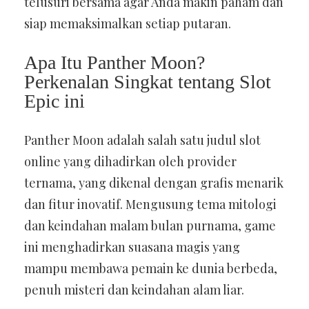
telusuri bersama agar Anda makin paham dan
siap memaksimalkan setiap putaran.
Apa Itu Panther Moon?
Perkenalan Singkat tentang Slot
Epic ini
Panther Moon adalah salah satu judul slot
online yang dihadirkan oleh provider
ternama, yang dikenal dengan grafis menarik
dan fitur inovatif. Mengusung tema mitologi
dan keindahan malam bulan purnama, game
ini menghadirkan suasana magis yang
mampu membawa pemain ke dunia berbeda,
penuh misteri dan keindahan alam liar.