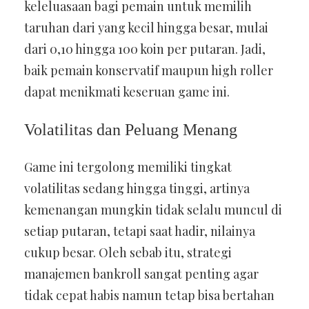
keleluasaan bagi pemain untuk memilih
taruhan dari yang kecil hingga besar, mulai
dari 0,10 hingga 100 koin per putaran. Jadi,
baik pemain konservatif maupun high roller
dapat menikmati keseruan game ini.
Volatilitas dan Peluang Menang
Game ini tergolong memiliki tingkat
volatilitas sedang hingga tinggi, artinya
kemenangan mungkin tidak selalu muncul di
setiap putaran, tetapi saat hadir, nilainya
cukup besar. Oleh sebab itu, strategi
manajemen bankroll sangat penting agar
tidak cepat habis namun tetap bisa bertahan