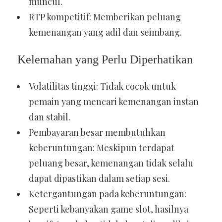
muncul.
RTP kompetitif: Memberikan peluang
kemenangan yang adil dan seimbang.
Kelemahan yang Perlu Diperhatikan
Volatilitas tinggi: Tidak cocok untuk
pemain yang mencari kemenangan instan
dan stabil.
Pembayaran besar membutuhkan
keberuntungan: Meskipun terdapat
peluang besar, kemenangan tidak selalu
dapat dipastikan dalam setiap sesi.
Ketergantungan pada keberuntungan:
Seperti kebanyakan game slot, hasilnya