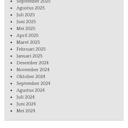
September 2025
Agustus 2025
Juli 2025
Juni 2025
Mei 2025
April 2025
Maret 2025
Februari 2025
Januari 2025
Desember 2024
November 2024
Oktober 2024
September 2024
Agustus 2024
Juli 2024
Juni 2024
Mei 2024