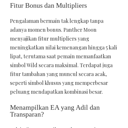
Fitur Bonus dan Multipliers
Pengalaman bermain tak lengkap tanpa
adanya momen bonus. Panther Moon
menyajikan fitur multipliers yang
meningkatkan nilai kemenangan hingga 5 kali
lipat, terutama saat pemain memanfaatkan
simbol Wild secara maksimal. Terdapat juga
fitur tambahan yang muncul secara acak,
seperti simbol khusus yang memperbesar
peluang mendapatkan kombinasi besar.
Menampilkan EA yang Adil dan
Transparan?