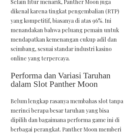
Selain fitur menarik, Panther Moon juga
dikenal karena tingkat pengembalian (RTP)
yang kompetitif, biasanya di atas 96%. Ini
menandakan bahwa peluang pemain untuk
mendapatkan kemenangan cukup adil dan
seimbang, sesuai standar industri kasino
online yang terpercaya.
Performa dan Variasi Taruhan
dalam Slot Panther Moon
Belum lengkap rasanya membahas slot tanpa
merinci berapa besar taruhan yang bisa
dipilih dan bagaimana performa game ini di
berbagai perangkat. Panther Moon memberi