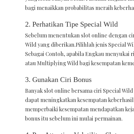
bagi menaikkan probabilitas meraih keberhas
2. Perhatikan Tipe Special Wild
Sebelum menentukan slot online dengan ciri
Wild yang diberikan.Pilihlah jenis Special 
Sebagai Contoh, apabila Engkau menyukai ri
atau Multiplying Wild bagi kesempatan keme
3. Gunakan Ciri Bonus
Banyak slot online bersama ciri Special W
dapat meningkatkan kesempatan keberhasila
memperbaiki kesempatan mendapatkan kejaya
bonus itu sebelum ini mulai permainan.