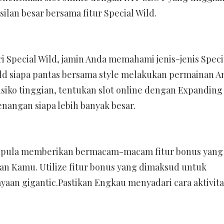
ilan besar bersama fitur Special Wild.
 Special Wild, jamin Anda memahami jenis-jenis Speci
Wild siapa pantas bersama style melakukan permainan A
siko tinggian, tentukan slot online dengan Expanding
nangan siapa lebih banyak besar.
ild pula memberikan bermacam-macam fitur bonus yang
n Kamu. Utilize fitur bonus yang dimaksud untuk
an gigantic.Pastikan Engkau menyadari cara aktivitas