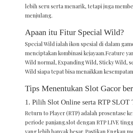
lebih seru serta menarik, tetapi juga membe
menjulang.
Apaan itu Fitur Special Wild?
Special Wild ialah ikon spesial di dalam g
menciptakan kombinasi kejayaan.Feature yan
Wild normal, Expanding Wild, Sticky Wild, se
Wild siapa tepat bisa menaikkan kesempata
Tips Menentukan Slot Gacor ber
1. Pilih Slot Online serta RTP SLOT 
Return to Player (RTP) adalah prosentase 
periode panjang.slot dengan RTP LIVE ting
yang lebih banyak besar. Pastikan Engkau 