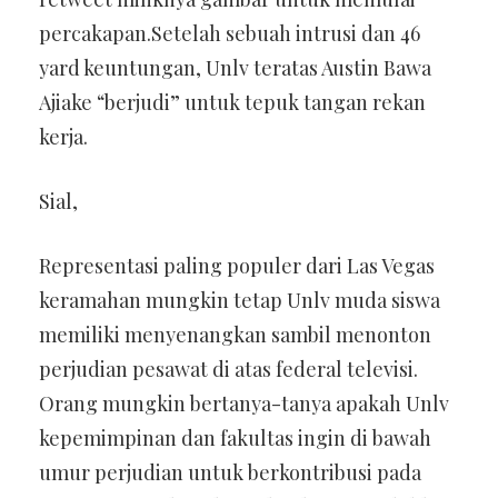
percakapan.Setelah sebuah intrusi dan 46
yard keuntungan, Unlv teratas Austin Bawa
Ajiake “berjudi” untuk tepuk tangan rekan
kerja.
Sial,
Representasi paling populer dari Las Vegas
keramahan mungkin tetap Unlv muda siswa
memiliki menyenangkan sambil menonton
perjudian pesawat di atas federal televisi.
Orang mungkin bertanya-tanya apakah Unlv
kepemimpinan dan fakultas ingin di bawah
umur perjudian untuk berkontribusi pada