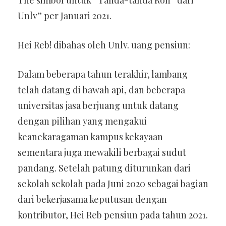
The simbol untuk” Tanda-tanda Roh” dari”
Unlv” per Januari 2021.
Hei Reb! dibahas oleh Unlv. uang pensiun:
Dalam beberapa tahun terakhir, lambang
telah datang di bawah api, dan beberapa
universitas jasa berjuang untuk datang
dengan pilihan yang mengakui
keanekaragaman kampus kekayaan
sementara juga mewakili berbagai sudut
pandang. Setelah patung diturunkan dari
sekolah sekolah pada Juni 2020 sebagai bagian
dari bekerjasama keputusan dengan
kontributor, Hei Reb pensiun pada tahun 2021.