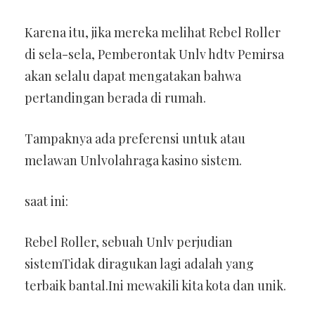
Karena itu, jika mereka melihat Rebel Roller
di sela-sela, Pemberontak Unlv hdtv Pemirsa
akan selalu dapat mengatakan bahwa
pertandingan berada di rumah.
Tampaknya ada preferensi untuk atau
melawan Unlvolahraga kasino sistem.
saat ini:
Rebel Roller, sebuah Unlv perjudian
sistemTidak diragukan lagi adalah yang
terbaik bantal.Ini mewakili kita kota dan unik.