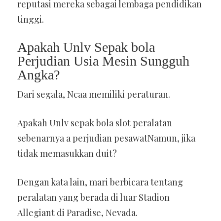
reputasi mereka sebagai lembaga pendidikan
tinggi.
Apakah Unlv Sepak bola
Perjudian Usia Mesin Sungguh
Angka?
Dari segala, Ncaa memiliki peraturan.
Apakah Unlv sepak bola slot peralatan
sebenarnya a perjudian pesawatNamun, jika
tidak memasukkan duit?
Dengan kata lain, mari berbicara tentang
peralatan yang berada di luar Stadion
Allegiant di Paradise, Nevada.