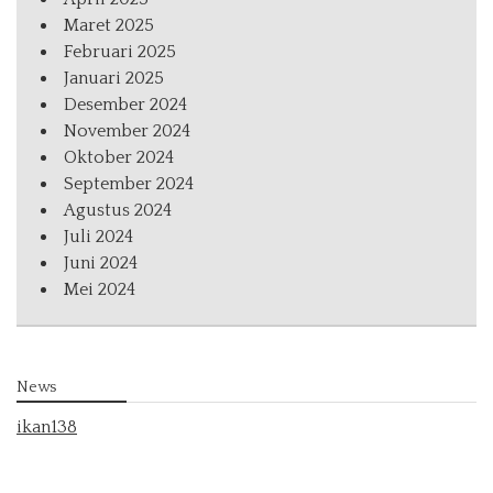
Maret 2025
Februari 2025
Januari 2025
Desember 2024
November 2024
Oktober 2024
September 2024
Agustus 2024
Juli 2024
Juni 2024
Mei 2024
News
ikan138