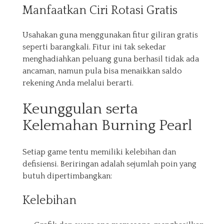
Manfaatkan Ciri Rotasi Gratis
Usahakan guna menggunakan fitur giliran gratis
seperti barangkali. Fitur ini tak sekedar
menghadiahkan peluang guna berhasil tidak ada
ancaman, namun pula bisa menaikkan saldo
rekening Anda melalui berarti.
Keunggulan serta
Kelemahan Burning Pearl
Setiap game tentu memiliki kelebihan dan
defisiensi. Beriringan adalah sejumlah poin yang
butuh dipertimbangkan:
Kelebihan