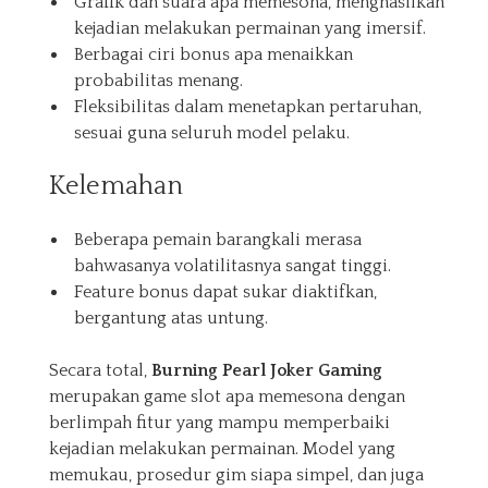
Grafik dan suara apa memesona, menghasilkan
kejadian melakukan permainan yang imersif.
Berbagai ciri bonus apa menaikkan
probabilitas menang.
Fleksibilitas dalam menetapkan pertaruhan,
sesuai guna seluruh model pelaku.
Kelemahan
Beberapa pemain barangkali merasa
bahwasanya volatilitasnya sangat tinggi.
Feature bonus dapat sukar diaktifkan,
bergantung atas untung.
Secara total,
Burning Pearl Joker Gaming
merupakan game slot apa memesona dengan
berlimpah fitur yang mampu memperbaiki
kejadian melakukan permainan. Model yang
memukau, prosedur gim siapa simpel, dan juga