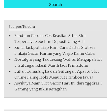
Pos-pos Terbaru
Panduan Cerdas: Cek Keaslian Situs Slot
Terpercaya Sebelum Deposit Uang Asli
Kunci Jackpot Tiap Hari: Cara Daftar Slot Via
Linkaja Gacor Harian yang Wajib Kamu Coba
Nostalgia yang Tak Lekang Waktu: Mengapa Slot
3 Gulungan Klasik Masih Jadi Primadona
Bukan Cuma Angka dan Gulungan: Apa itu Slot
Online Paling Hoki Menurut Primbon Jawa?
Asyiknya Main Slot Gacor Hari Ini dari Yggdrasil
Gaming yang Bikin Ketagihan