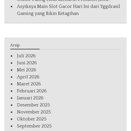
Asyiknya Main Slot Gacor Hari Ini dari Yggdrasil
Gaming yang Bikin Ketagihan
Arsip
Juli 2026
Juni 2026
Mei 2026
April 2026
Maret 2026
Februari 2026
Januari 2026
Desember 2025
November 2025
Oktober 2025
September 2025