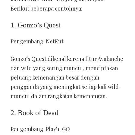
Berikut beberapa contohnya:
1. Gonzo’s Quest
Pengembang: NetEnt
Gonzo’s Quest dikenal karena fitur Avalanche
dan wild yang sering muncul, menciptakan
peluang kemenangan besar dengan
pengganda yang meningkat setiap kali wild
muncul dalam rangkaian kemenangan.
2. Book of Dead
Pengembang: Play’n GO