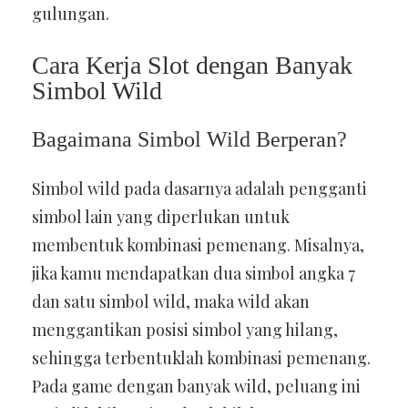
gulungan.
Cara Kerja Slot dengan Banyak
Simbol Wild
Bagaimana Simbol Wild Berperan?
Simbol wild pada dasarnya adalah pengganti
simbol lain yang diperlukan untuk
membentuk kombinasi pemenang. Misalnya,
jika kamu mendapatkan dua simbol angka 7
dan satu simbol wild, maka wild akan
menggantikan posisi simbol yang hilang,
sehingga terbentuklah kombinasi pemenang.
Pada game dengan banyak wild, peluang ini