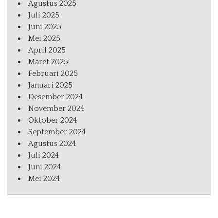
Agustus 2025
Juli 2025
Juni 2025
Mei 2025
April 2025
Maret 2025
Februari 2025
Januari 2025
Desember 2024
November 2024
Oktober 2024
September 2024
Agustus 2024
Juli 2024
Juni 2024
Mei 2024