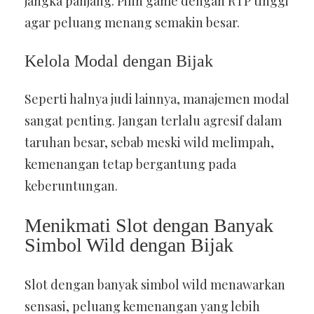
jangka panjang. Pilih game dengan RTP tinggi
agar peluang menang semakin besar.
Kelola Modal dengan Bijak
Seperti halnya judi lainnya, manajemen modal
sangat penting. Jangan terlalu agresif dalam
taruhan besar, sebab meski wild melimpah,
kemenangan tetap bergantung pada
keberuntungan.
Menikmati Slot dengan Banyak
Simbol Wild dengan Bijak
Slot dengan banyak simbol wild menawarkan
sensasi, peluang kemenangan yang lebih