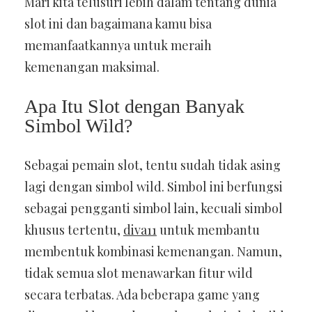
Mari kita telusuri lebih dalam tentang dunia
slot ini dan bagaimana kamu bisa
memanfaatkannya untuk meraih
kemenangan maksimal.
Apa Itu Slot dengan Banyak
Simbol Wild?
Sebagai pemain slot, tentu sudah tidak asing
lagi dengan simbol wild. Simbol ini berfungsi
sebagai pengganti simbol lain, kecuali simbol
khusus tertentu,
diva11
untuk membantu
membentuk kombinasi kemenangan. Namun,
tidak semua slot menawarkan fitur wild
secara terbatas. Ada beberapa game yang