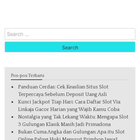
Search
for:
Pos-pos Terbaru
Panduan Cerdas: Cek Keaslian Situs Slot
Terpercaya Sebelum Deposit Uang Asli
Kunci Jackpot Tiap Hari: Cara Daftar Slot Via
Linkaja Gacor Harian yang Wajib Kamu Coba
Nostalgia yang Tak Lekang Waktu: Mengapa Slot
3 Gulungan Klasik Masih Jadi Primadona
Bukan Cuma Angka dan Gulungan: Apa itu Slot
Online Paling Hoki Menurut Primbon Jawa?