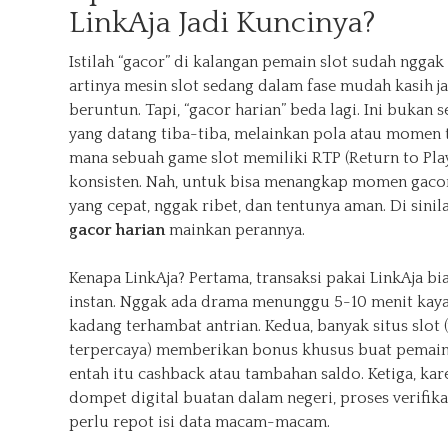
LinkAja Jadi Kuncinya?
Istilah “gacor” di kalangan pemain slot sudah nggak 
artinya mesin slot sedang dalam fase mudah kasih 
beruntun. Tapi, “gacor harian” beda lagi. Ini bukan
yang datang tiba-tiba, melainkan pola atau momen t
mana sebuah game slot memiliki RTP (Return to Play
konsisten. Nah, untuk bisa menangkap momen gacor
yang cepat, nggak ribet, dan tentunya aman. Di sinil
gacor harian
mainkan perannya.
Kenapa LinkAja? Pertama, transaksi pakai LinkAja bi
instan. Nggak ada drama menunggu 5-10 menit kaya
kadang terhambat antrian. Kedua, banyak situs slot (
terpercaya) memberikan bonus khusus buat pemain y
entah itu cashback atau tambahan saldo. Ketiga, kar
dompet digital buatan dalam negeri, proses verifik
perlu repot isi data macam-macam.