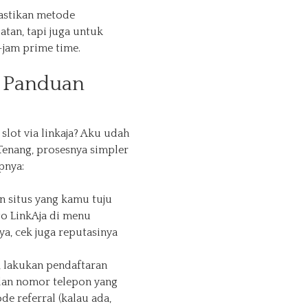
astikan metode
tan, tapi juga untuk
jam prime time.
a: Panduan
slot via linkaja? Aku udah
 Tenang, prosesnya simpler
pnya:
n situs yang kamu tuju
go LinkAja di menu
ya, cek juga reputasinya
 lakukan pendaftaran
, dan nomor telepon yang
de referral (kalau ada,