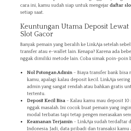
cara ini, kamu sudah siap untuk mengejar
daftar slo
setiap saat.
Keuntungan Utama Deposit Lewat 
Slot Gacor
Banyak pemain yang beralih ke LinkAja setelah seb
transfer atau e-wallet lain. Kenapa? Karena ada beb
nggak dimiliki metode lain. Coba simak poin-poin b
Nol Potongan Admin
– Biaya transfer bank bisa
kamu, apalagi kalau deposit kecil. LinkAja serin
admin yang sangat rendah atau bahkan gratis untu
tertentu.
Deposit Kecil Bisa
– Kalau kamu mau deposit 10 r
nggak masalah. Ini cocok buat pemain yang ingi
modal terbatas tapi tetap pengen merasakan sens
Keamanan Terjamin
– LinkAja sudah terdaftar 
Indonesia. Jadi, data pribadi dan transaksi kam