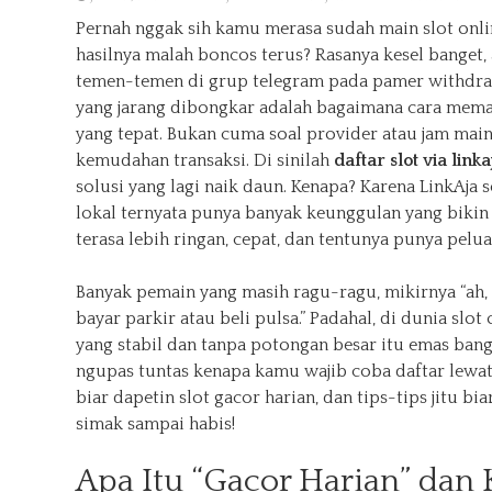
Pernah nggak sih kamu merasa sudah main slot onli
hasilnya malah boncos terus? Rasanya kesel banget, 
temen-temen di grup telegram pada pamer withdraw.
yang jarang dibongkar adalah bagaimana cara mem
yang tepat. Bukan cuma soal provider atau jam main,
kemudahan transaksi. Di sinilah
daftar slot via link
solusi yang lagi naik daun. Kenapa? Karena LinkAja 
lokal ternyata punya banyak keunggulan yang biki
terasa lebih ringan, cepat, dan tentunya punya pelua
Banyak pemain yang masih ragu-ragu, mikirnya “ah,
bayar parkir atau beli pulsa.” Padahal, di dunia slot
yang stabil dan tanpa potongan besar itu emas banget
ngupas tuntas kenapa kamu wajib coba daftar lewat
biar dapetin slot gacor harian, dan tips-tips jitu bi
simak sampai habis!
Apa Itu “Gacor Harian” dan