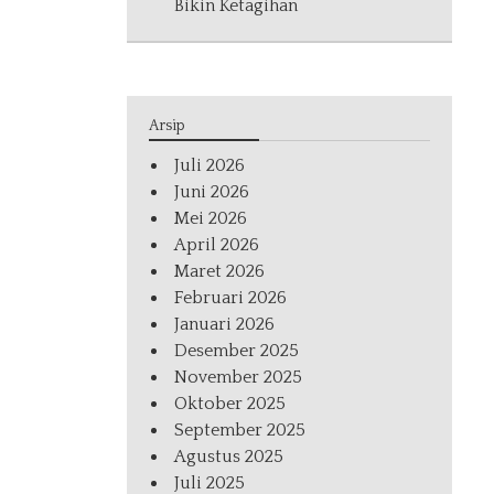
Bikin Ketagihan
Arsip
Juli 2026
Juni 2026
Mei 2026
April 2026
Maret 2026
Februari 2026
Januari 2026
Desember 2025
November 2025
Oktober 2025
September 2025
Agustus 2025
Juli 2025