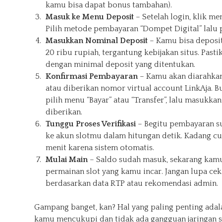
kamu bisa dapat bonus tambahan).
Masuk ke Menu Deposit
– Setelah login, klik men
Pilih metode pembayaran “Dompet Digital” lalu pi
Masukkan Nominal Deposit
– Kamu bisa deposit
20 ribu rupiah, tergantung kebijakan situs. Past
dengan minimal deposit yang ditentukan.
Konfirmasi Pembayaran
– Kamu akan diarahka
atau diberikan nomor virtual account LinkAja. Bu
pilih menu “Bayar” atau “Transfer”, lalu masukka
diberikan.
Tunggu Proses Verifikasi
– Begitu pembayaran su
ke akun slotmu dalam hitungan detik. Kadang c
menit karena sistem otomatis.
Mulai Main
– Saldo sudah masuk, sekarang kamu
permainan slot yang kamu incar. Jangan lupa cek 
berdasarkan data RTP atau rekomendasi admin.
Gampang banget, kan? Hal yang paling penting adala
kamu mencukupi dan tidak ada gangguan jaringan sa