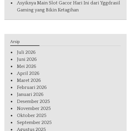
Asyiknya Main Slot Gacor Hari Ini dari Yggdrasil
Gaming yang Bikin Ketagihan
Arsip
Juli 2026
Juni 2026
Mei 2026
April 2026
Maret 2026
Februari 2026
Januari 2026
Desember 2025
November 2025
Oktober 2025
September 2025
Agustus 2025