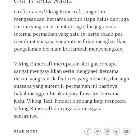
Grafis serta Suara
Grafis dalam Viking Runecraft sangatlah
mengesankan, bersama kartun siapa halus dan juga
rincian yang amat mantap.Lagu dan juga nada
internal permainan yang satu ini serta sekali pas,
membuat suasana yang intensif dan menghasilkan
pengalaman bermain bertambah menyenangkan.
Viking Runecraft merupakan slot gacor siapa
sangat mengasyikkan serta menggaet. Bersama
desain yang cantik, features yang menarik, dan juga
suasana yang autentik, permainan ini pastinya
bakal menggembirakan para fans slot bersama
judul Viking. Jadi, hindari bimbang bagi mencoba
Viking Runecraft dan juga alami segala
sensasinya!…
READ MORE