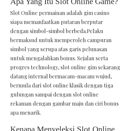
Apa Yang Itu Slot Online Game?
Slot Online permainan adalah gim casino
siapa memanfaatkan putaran berputar
dengan simbol-simbol berbeda.Pelaku
bermaksud untuk memperoleh campuran
simbol yang serupa atas garis pelunasan
untuk mengalahkan bonus. Sejalan serta
progres technology, slot online gim sekarang
datang internal bermacam-macam wujud,
bermula dari slot online klasik dengan tiga
gulungan sampai dengan slot online
rekaman dengan gambar maju dan ciri bonus
apa menarik.
Kenapa Menyeleksi Slot Online