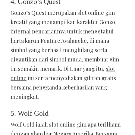
4. Gonzo’s Quest
Gonzo’s Quest merupakan slot online gim
kreatif yang menampilkan karakter Gonzo
internal pencariannya untuk mengetahui
harta karun.Feature Avalanche, di mana
simbol yang berhasil menghilang serta
digantikan dari simbol muda, membuat gim
ini semakin menarik. Di Luar yang itu,
slot
online
ini serta menyediakan giliran gratis
bersama pengganda keberhasilan yang
meningkat.
5. Wolf Gold
Wolf Gold ialah slot online gim apa terilhami
dengan alam liar Negara Amerika. Bersama