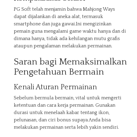
PG Soft telah menjamin bahwa Mahjong Ways
dapat dijalankan di aneka alat, termasuk
smartphone dan juga gawai.Ini mengizinkan
pemain guna mengalami game waktu hanya dan di
dimana hanya, tidak ada kehilangan mutu grafis
ataupun pengalaman melakukan permainan.
Saran bagi Memaksimalkan
Pengetahuan Bermain
Kenali Aturan Permainan
Sebelum bermula bermain, vital untuk mengerti
ketentuan dan cara kerja permainan. Gunakan
durasi untuk menelaah kabar tentang ikon,
pelunasan, dan ciri bonus supaya Anda bisa
melakukan permainan serta lebih yakin sendiri.