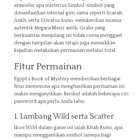
atmosfer apa misterius.Simbol-simbol yang
dimanfaatkan internal gim, sama seperti Scarab,
Ankh, serta literatur kuno, memberikan nuansa
autentik Negara Mesir antik. Grafis yang
berkualitas menjulang ini tidak cuma menggaet
dengan tampilan akan tetapi juga menaikkan
kejadian melakukan permainan melalui total.
Fitur Permainan
Egypt’s Book of Mystery memberikan berbagai
fitur memesona apa menghasilkan permainan ini
makin mengasyikkan. Berikut adalah beberapa ciri
password apa perlu Anda tahu:
1. Lambang Wild serta Scatter
Ikon Wild dalam game ini ialah Kitab Kuno, apa
mampu menggantikan simbol lainnya bagi