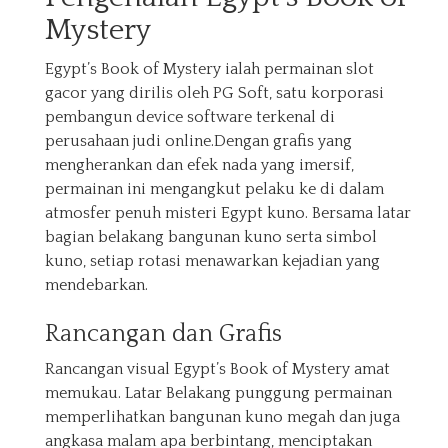
Mystery
Egypt’s Book of Mystery ialah permainan slot
gacor yang dirilis oleh PG Soft, satu korporasi
pembangun device software terkenal di
perusahaan judi online.Dengan grafis yang
mengherankan dan efek nada yang imersif,
permainan ini mengangkut pelaku ke di dalam
atmosfer penuh misteri Egypt kuno. Bersama latar
bagian belakang bangunan kuno serta simbol
kuno, setiap rotasi menawarkan kejadian yang
mendebarkan.
Rancangan dan Grafis
Rancangan visual Egypt’s Book of Mystery amat
memukau. Latar Belakang punggung permainan
memperlihatkan bangunan kuno megah dan juga
angkasa malam apa berbintang, menciptakan