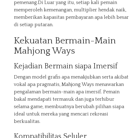
pemenang.Di Luar yang itu, setiap kali pemain
memperoleh kemenangan, multiplier hendak naik,
memberikan kapasitas pembayaran apa lebih besar
di setiap putaran.
Kekuatan Bermain-Main
Mahjong Ways
Kejadian Bermain siapa Imersif
Dengan model grafis apa menakjubkan serta akibat
vokal apa pragmatis, Mahjong Ways menawarkan
pengalaman bermain-main apa imersif. Pemain
bakal mendapati termasuk dan juga terhibur
selama game, membuatnya berubah pilihan siapa
ideal untuk mereka yang mencari rekreasi
berkualitas.
Kompatibilitas Seluler