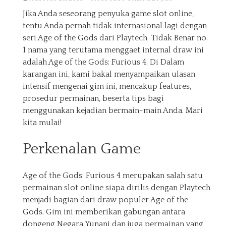
Jika Anda seseorang penyuka game slot online,
tentu Anda pernah tidak internasional lagi dengan
seri Age of the Gods dari Playtech. Tidak Benar no.
1 nama yang terutama menggaet internal draw ini
adalah Age of the Gods: Furious 4. Di Dalam
karangan ini, kami bakal menyampaikan ulasan
intensif mengenai gim ini, mencakup features,
prosedur permainan, beserta tips bagi
menggunakan kejadian bermain-main Anda. Mari
kita mulai!
Perkenalan Game
Age of the Gods: Furious 4 merupakan salah satu
permainan slot online siapa dirilis dengan Playtech
menjadi bagian dari draw populer Age of the
Gods. Gim ini memberikan gabungan antara
dongeng Negara Yunani dan juga permainan yang