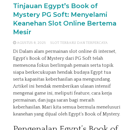
Tinjauan Egypt’s Book of
Mystery PG Soft: Menyelami
Keanehan Slot Online Bertema
Mesir
AGUSTUS 8, 2025
SLOT TERBARU DAN TERPERCAYA
Di Dalam alam permainan slot online di internet,
Egypt’s Book of Mystery dari PG Soft telah
memesona fokus berlimpah pemain serta topik
siapa berkecukupan hendak budaya Egypt tua
serta kapasitas keberhasilan apa mengundang.
Artikel ini hendak memberikan ulasan intensif
mengenai game ini, meliputi feature, cara kerja
permainan, dan juga saran bagi meraih
keberhasilan. Mari kita semua bermula menelusuri
keanehan yang dijual oleh Egypt’s Book of Mystery.
Pengenalan Egypt’s Book of