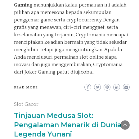
Gaming
menunjukkan kalau permainan ini adalah
pilihan apa memesona kepada sekumpulan
penggemar game serta cryptocurrency.Dengan
grafis yang menawan, ciri-ciri menggaet, serta
keselamatan yang terjamin, Cryptomania mencapai
menciptakan kejadian bermain yang tidak sekedar
menghibur tetapi juga menguntungkan. Apabila
Anda menelusuri permainan slot online siapa
inovasi dan juga menggembirakan, Cryptomania
dari Joker Gaming patut diujicoba.…
READ MORE
Slot Gacor
Tinjauan Medusa Slot:
Pengalaman Menarik di Dunia
Legenda Yunani