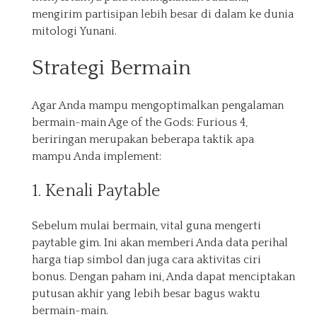
mengirim partisipan lebih besar di dalam ke dunia
mitologi Yunani.
Strategi Bermain
Agar Anda mampu mengoptimalkan pengalaman
bermain-main Age of the Gods: Furious 4,
beriringan merupakan beberapa taktik apa
mampu Anda implement:
1. Kenali Paytable
Sebelum mulai bermain, vital guna mengerti
paytable gim. Ini akan memberi Anda data perihal
harga tiap simbol dan juga cara aktivitas ciri
bonus. Dengan paham ini, Anda dapat menciptakan
putusan akhir yang lebih besar bagus waktu
bermain-main.