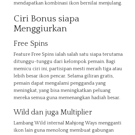
mendapatkan kombinasi ikon bernilai menjulang.
Ciri Bonus siapa
Menggiurkan
Free Spins
Feature Free Spins ialah salah satu siapa terutama
ditunggu-tunggu dari kelompok pemain. Bagi
memicu ciri ini, partisipan mesti meraih tiga atau
lebih besar ikon pencar. Selama giliran gratis,
pemain dapat mengalami pengganda yang
meningkat, yang bisa meningkatkan peluang
mereka semua guna memenangkan hadiah besar.
Wild dan juga Multiplier
Lambang Wild internal Mahjong Ways mengganti
ikon lain guna menolong membuat gabungan