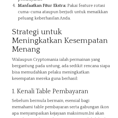
Manfaatkan Fitur Ekstra:
Pakai feature rotasi
cuma-cuma ataupun berjudi untuk menaikkan
peluang keberhasilan Anda.
Strategi untuk
Meningkatkan Kesempatan
Menang
Walaupun Cryptomania ialah permainan yang
bergantung pada untung, ada sedikit rencana siapa
bisa memudahkan pelaku meningkatkan
kesempatan mereka guna berhasil:
1. Kenali Table Pembayaran
Sebelum bermula bermain, esensial bagi
memahami table pembayaran serta gabungan ikon
apa menyampaikan kejayaan maksimum.Ini akan