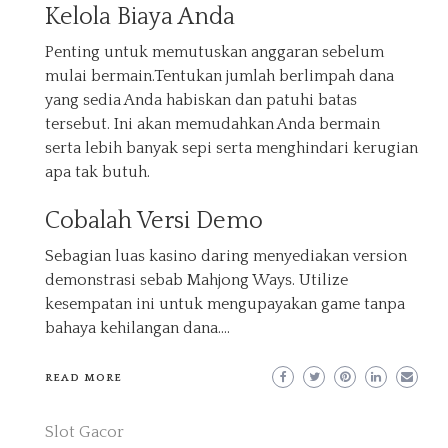
Kelola Biaya Anda
Penting untuk memutuskan anggaran sebelum
mulai bermain.Tentukan jumlah berlimpah dana
yang sedia Anda habiskan dan patuhi batas
tersebut. Ini akan memudahkan Anda bermain
serta lebih banyak sepi serta menghindari kerugian
apa tak butuh.
Cobalah Versi Demo
Sebagian luas kasino daring menyediakan version
demonstrasi sebab Mahjong Ways. Utilize
kesempatan ini untuk mengupayakan game tanpa
bahaya kehilangan dana.…
READ MORE
Slot Gacor