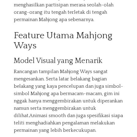
menghasilkan partisipan merasa seolah-olah
orang-orang itu tengah terletak di tengah
permainan Mahjong apa sebenarnya.
Feature Utama Mahjong
Ways
Model Visual yang Menarik
Rancangan tampilan Mahjong Ways sangat
mengesankan. Serta latar belakang bagian
belakang yang kaya pencelupan dan juga simbol-
simbol Mahjong apa bermacam-macam, gim ini
nggak hanya menggembirakan untuk diperankan
namun serta menggembirakan untuk
dilihat.Animasi smooth dan juga spesifikasi siapa
teliti menghadiahkan pengalaman melakukan
permainan yang lebih berkecukupan.