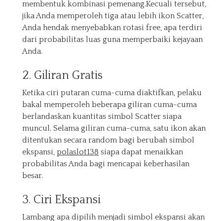
membentuk kombinasi pemenang.Kecuali tersebut,
jika Anda memperoleh tiga atau lebih ikon Scatter,
Anda hendak menyebabkan rotasi free, apa terdiri
dari probabilitas luas guna memperbaiki kejayaan
Anda.
2. Giliran Gratis
Ketika ciri putaran cuma-cuma diaktifkan, pelaku
bakal memperoleh beberapa giliran cuma-cuma
berlandaskan kuantitas simbol Scatter siapa
muncul. Selama giliran cuma-cuma, satu ikon akan
ditentukan secara random bagi berubah simbol
ekspansi,
polaslot138
siapa dapat menaikkan
probabilitas Anda bagi mencapai keberhasilan
besar.
3. Ciri Ekspansi
Lambang apa dipilih menjadi simbol ekspansi akan