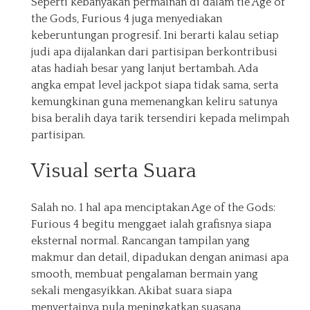
Seperti kebanyakan permainan di dalam tie Age of
the Gods, Furious 4 juga menyediakan
keberuntungan progresif. Ini berarti kalau setiap
judi apa dijalankan dari partisipan berkontribusi
atas hadiah besar yang lanjut bertambah. Ada
angka empat level jackpot siapa tidak sama, serta
kemungkinan guna memenangkan keliru satunya
bisa beralih daya tarik tersendiri kepada melimpah
partisipan.
Visual serta Suara
Salah no. 1 hal apa menciptakan Age of the Gods:
Furious 4 begitu menggaet ialah grafisnya siapa
eksternal normal. Rancangan tampilan yang
makmur dan detail, dipadukan dengan animasi apa
smooth, membuat pengalaman bermain yang
sekali mengasyikkan. Akibat suara siapa
menyertainya pula meningkatkan suasana,