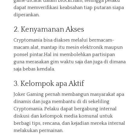
game dicatat dalam blockchain, sehingga pelaku
dapat memverifikasi keabsahan tiap putaran siapa
diperankan.
2. Kenyamanan Akses
Cryptomania bisa diakses melalui bermacam-
macam alat, mantap itu mesin elektronik maupun
ponsel pintar.Hal ini membolehkan partisipan
guna merasakan gim waktu saja dan juga di dimana
saja bebas kendala.
3. Kelompok apa Aktif
Joker Gaming pernah membangun masyarakat apa
dinamis dan juga membantu di di sekeliling
Cryptomania. Pelaku dapat bergabung internal
diskusi dan kelompok media komunal untuk
berbagi tips, rencana, dan kejadian mereka internal
melakukan permainan.